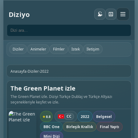
Diziyo
Diziler
Animeler
Filmler
İstek
İletişim
›
›
Anasayfa
Diziler
2022
The Green Planet izle
The Green Planet izle. Diziyi Türkçe Dublaj ve Türkçe Altyazı
seçenekleriyle keşfet ve izle.
CC
2022
Belgesel
★
8.8
BBC One
Birleşik Krallık
Final Yaptı
Mini Dizi