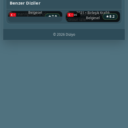
OceanXplorers
Benzer Diziler
2024 • ABD
Attenborough’s Life in Colour
Belgesel
2021 • Birleşik Krallık
★
7.9
★
8.2
Belgesel
© 2026 Diziyo