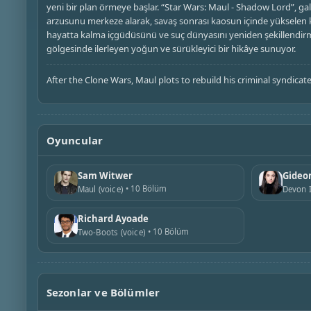
yeni bir plan örmeye başlar. “Star Wars: Maul - Shadow Lord”, gala
arzusunu merkeze alarak, savaş sonrası kaosun içinde yükselen kar
hayatta kalma içgüdüsünü ve suç dünyasını yeniden şekillendirme h
gölgesinde ilerleyen yoğun ve sürükleyici bir hikâye sunuyor.
After the Clone Wars, Maul plots to rebuild his criminal syndica
Oyuncular
Sam Witwer
Gideo
10 Bölüm
Maul (voice)
Devon I
Richard Ayoade
10 Bölüm
Two-Boots (voice)
Sezonlar ve Bölümler