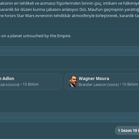
ksinin en tehlikeli ve acımasız figürlerinden birinin güç, intikam ve hâkimiy
anlık bir düzen kurma çabasını anlatıyor. Dizi, Maul’un geçmişinin yarattığı
ırsını Star Wars evreninin tehditkâr atmosferiyle birleştirerek, karanlık ta
te on a planet untouched by the Empire.
n Adlon
Wagner Moura
10 Bölüm
10 Bölüm
zara (voice)
Brander Lawson (voice)
1 Sezon 10