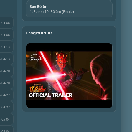
Son Bölüm
1. Sezon 10. Bölüm (Finale)
-04-06
Fragmanlar
-04-06
-04-13
-04-13
-04-20
-04-20
-04-27
-04-27
▶
-05-04
-05-04