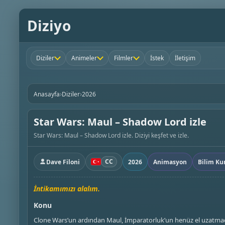
Diziyo
Diziler
Animeler
Filmler
İstek
İletişim
›
›
Anasayfa
Diziler
2026
Star Wars: Maul – Shadow Lord izle
Star Wars: Maul – Shadow Lord izle. Diziyi keşfet ve izle.
CC
Dave Filoni
2026
Animasyon
Bilim Ku
İntikamımızı alalım.
Konu
Clone Wars’un ardından Maul, İmparatorluk’un henüz el uzatmad