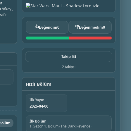
et
 öfkeyi,
rafın
👍
👎
Beğendim
0
Beğenmedim
0
Takip Et
2 takipçi
Hızlı Bölüm
İlk Yayın
2026-04-06
İlk Bölüm
 Bölüm
1. Sezon 1. Bölüm (The Dark Revenge)