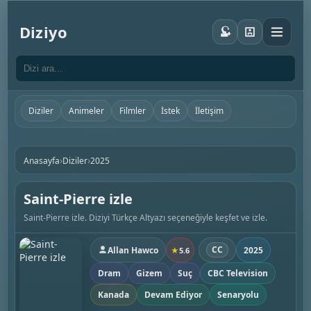
Diziyo
Diziler
Animeler
Filmler
İstek
İletişim
›
›
Anasayfa
Diziler
2025
Saint-Pierre izle
Saint-Pierre izle. Diziyi Türkçe Altyazı seçeneğiyle keşfet ve izle.
CC
Allan Hawco
2025
★
5.6
Dram
Gizem
Suç
CBC Television
Kanada
Devam Ediyor
Senaryolu