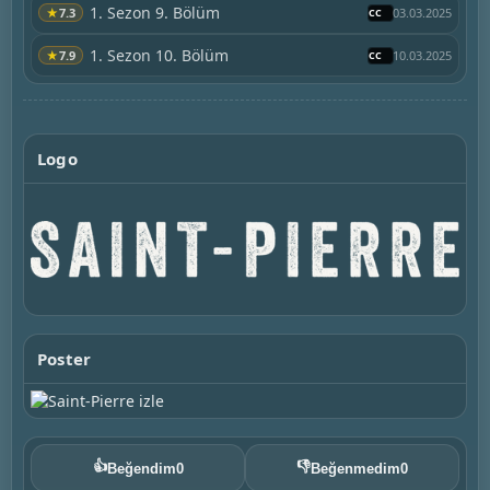
1. Sezon 9. Bölüm
★
7.3
03.03.2025
1. Sezon 10. Bölüm
★
7.9
10.03.2025
Logo
Poster
👍
👎
Beğendim
0
Beğenmedim
0