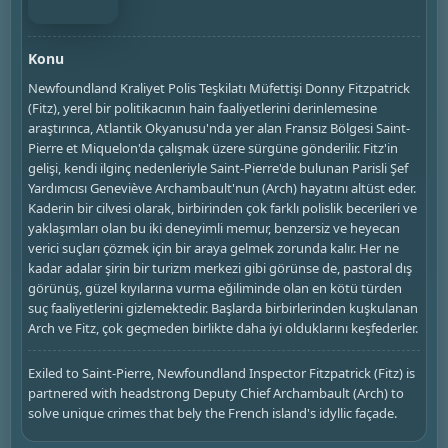
Konu
Newfoundland Kraliyet Polis Teşkilatı Müfettişi Donny Fitzpatrick
(Fitz), yerel bir politikacının hain faaliyetlerini derinlemesine
araştırınca, Atlantik Okyanusu'nda yer alan Fransız Bölgesi Saint-
Pierre et Miquelon'da çalışmak üzere sürgüne gönderilir. Fitz'in
gelişi, kendi ilginç nedenleriyle Saint-Pierre'de bulunan Parisli Şef
Yardımcısı Geneviève Archambault'nun (Arch) hayatını altüst eder.
Kaderin bir cilvesi olarak, birbirinden çok farklı polislik becerileri ve
yaklaşımları olan bu iki deneyimli memur, benzersiz ve heyecan
verici suçları çözmek için bir araya gelmek zorunda kalır. Her ne
kadar adalar şirin bir turizm merkezi gibi görünse de, pastoral dış
görünüş, güzel kıyılarına vurma eğiliminde olan en kötü türden
suç faaliyetlerini gizlemektedir. Başlarda birbirlerinden kuşkulanan
Arch ve Fitz, çok geçmeden birlikte daha iyi olduklarını keşfederler.
Exiled to Saint-Pierre, Newfoundland Inspector Fitzpatrick (Fitz) is
partnered with headstrong Deputy Chief Archambault (Arch) to
solve unique crimes that bely the French island's idyllic façade.