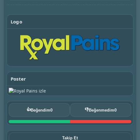
Logo
Poster
👍
👎
Beğendim
0
Beğenmedim
0
Takip Et