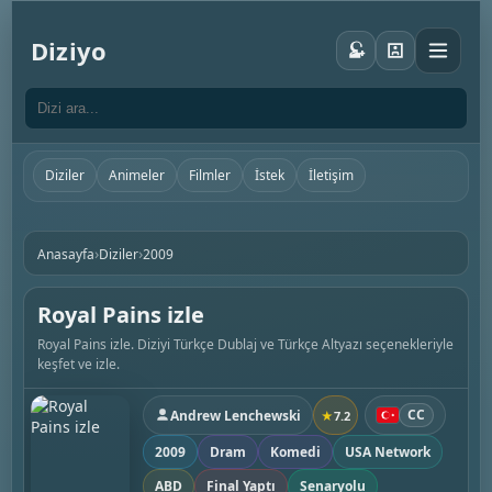
Diziyo
Diziler
Animeler
Filmler
İstek
İletişim
›
›
Anasayfa
Diziler
2009
Royal Pains izle
Royal Pains izle. Diziyi Türkçe Dublaj ve Türkçe Altyazı seçenekleriyle
keşfet ve izle.
CC
Andrew Lenchewski
★
7.2
2009
Dram
Komedi
USA Network
ABD
Final Yaptı
Senaryolu