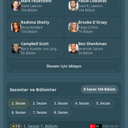
Mark Feuerstein
Paulo Costanzo
Hank Lawson
Evan R. Lawson
104 Bölüm
104 Bölüm
Reshma Shetty
Brooke D'Orsay
Divya Katdare
Paige Collins
104 Bölüm
79 Bölüm
Campbell Scott
Ben Shenkman
Boris Kuester von Jurgens-Ratenicz
Jeremiah Sacani
56 Bölüm
54 Bölüm
Devamı için tıklayın
Sezonlar ve Bölümler
8 Sezon 104 Bölüm
1. Sezon
2. Sezon
3. Sezon
4. Sezon
5. Sezon
6. Sezon
7. Sezon
8. Sezon
1. Sezon 1. Bölüm
★
7.9
2009-06-04