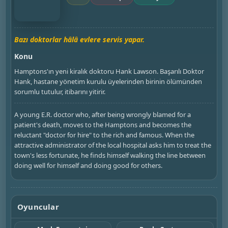
Bazı doktorlar hâlâ evlere servis yapar.
Konu
Hamptons'ın yeni kiralık doktoru Hank Lawson. Başarılı Doktor
Hank, hastane yönetim kurulu üyelerinden birinin ölümünden
sorumlu tutulur, itibarını yitirir.
A young E.R. doctor who, after being wrongly blamed for a
patient's death, moves to the Hamptons and becomes the
reluctant "doctor for hire" to the rich and famous. When the
attractive administrator of the local hospital asks him to treat the
town's less fortunate, he finds himself walking the line between
doing well for himself and doing good for others.
Oyuncular