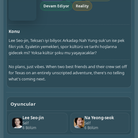
Devam Ediyor
Reality
Konu
Lee Seo-jin, Teksas'ı iyi biliyor. Arkadaşı Nah Yung-suk'un ise pek
fikri yok. Eyaletin yemekleri, spor kültürü ve tarihi hoşlarına
gidecek mi? Yoksa kültür şoku mu yaşayacaklar?
No plans, just vibes. When two best friends and their crew set off
for Texas on an entirely unscripted adventure, there's no telling
what's coming next.
Oyuncular
Lee Seo-jin
Na Yeong-seok
Self
Self
6 Bölüm
6 Bölüm