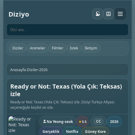
Diziyo
Diziler
Animeler
Filmler
İstek
İletişim
›
›
Anasayfa
Diziler
2026
Ready or Not: Texas (Yola Çık: Teksas)
izle
Ready or Not: Texas (Yola Çık: Teksas) izle. Diziyi Türkçe Altyazı
seçeneğiyle keşfet ve izle.
CC
Na Yeong-seok
2026
★
5.5
Gerçeklik
Netflix
Güney Kore