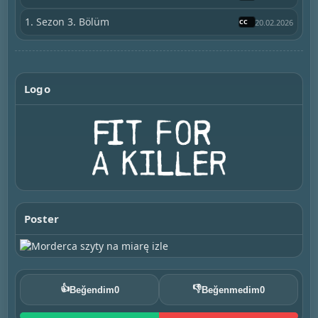
1. Sezon 3. Bölüm
20.02.2026
Logo
Poster
👍
👎
Beğendim
0
Beğenmedim
0