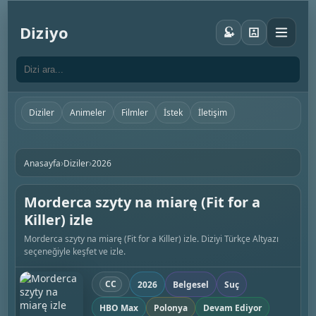
Diziyo
Diziler
Animeler
Filmler
İstek
İletişim
›
›
Anasayfa
Diziler
2026
Morderca szyty na miarę (Fit for a
Killer) izle
Morderca szyty na miarę (Fit for a Killer) izle. Diziyi Türkçe Altyazı
seçeneğiyle keşfet ve izle.
CC
2026
Belgesel
Suç
HBO Max
Polonya
Devam Ediyor