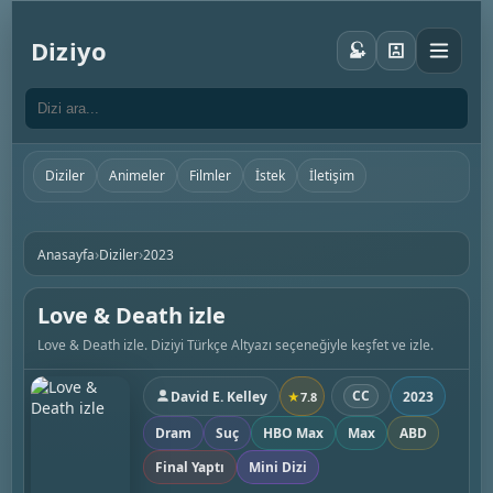
Diziyo
Diziler
Animeler
Filmler
İstek
İletişim
›
›
Anasayfa
Diziler
2023
Love & Death izle
Love & Death izle. Diziyi Türkçe Altyazı seçeneğiyle keşfet ve izle.
CC
David E. Kelley
2023
★
7.8
Dram
Suç
HBO Max
Max
ABD
Final Yaptı
Mini Dizi