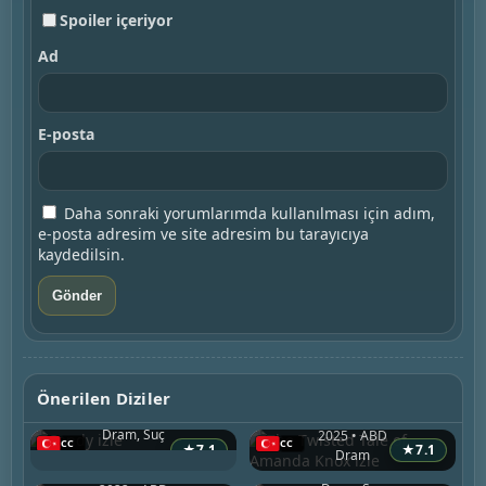
Spoiler içeriyor
Ad
E-posta
Daha sonraki yorumlarımda kullanılması için adım,
e-posta adresim ve site adresim bu tarayıcıya
kaydedilsin.
Candy
Önerilen Diziler
2022 • ABD
The Twisted Tale of Amanda Knox
Dram, Suç
2025 • ABD
The Staircase
★
7.1
★
7.1
Dram
Walker Independence
2022 • ABD