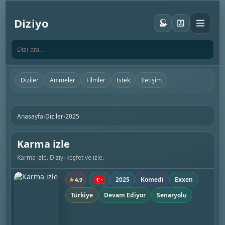
Diziyo
Diziler
Animeler
Filmler
İstek
İletişim
›
›
Anasayfa
Diziler
2025
Karma izle
Karma izle. Diziyi keşfet ve izle.
2025
Komedi
Exxen
★
4.9
Türkiye
Devam Ediyor
Senaryolu