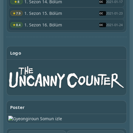
1. Sezon 14. Bölüm
★
8
2021-01-17
1. Sezon 15. Bölüm
★
7.9
2021-01-23
1. Sezon 16. Bölüm
★
8.4
2021-01-24
Logo
Poster