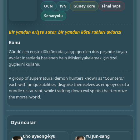
OCN
tvN
Güney Kore
Final Yaptı
Senaryolu
Bir yandan erişte satar, bir yandan kötü ruhları avlarız!
Konu
Gündüzleri erişte dükkânında çalışıp geceleri iblis peşinde koşan
Avcılar, insanlarla beslenen hain iblisleri yakalamak için özel
güçlerini kullanır.
A group of supernatural demon hunters known as "Counters,"
each with unique abilities, disguise themselves as employees of a
noodle restaurant, while tracking down evil spirits that terrorize
the mortal world.
Oyuncular
Cho Byeong-kyu
Yu Jun-sang