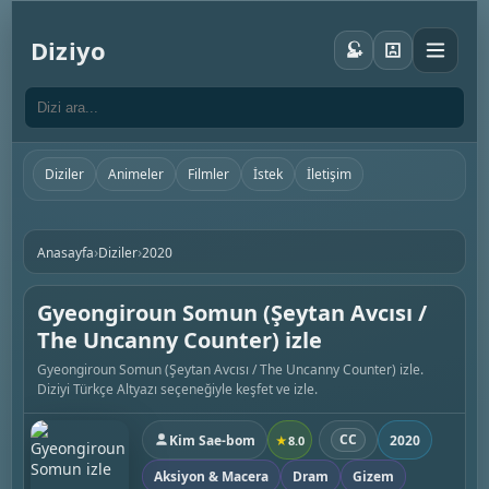
Diziyo
Diziler
Animeler
Filmler
İstek
İletişim
›
›
Anasayfa
Diziler
2020
Gyeongiroun Somun (Şeytan Avcısı /
The Uncanny Counter) izle
Gyeongiroun Somun (Şeytan Avcısı / The Uncanny Counter) izle.
Diziyi Türkçe Altyazı seçeneğiyle keşfet ve izle.
CC
Kim Sae-bom
2020
★
8.0
Aksiyon & Macera
Dram
Gizem