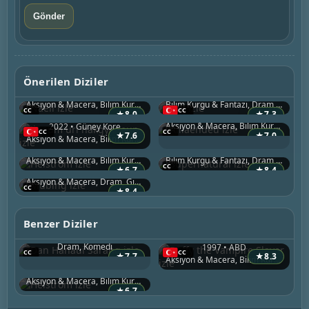
Naeil
Jiok
Önerilen Diziler
2022 • Güney Kore
2021 • Güney Kore
Aillaendeu
Aksiyon & Macera, Bilim Kurgu & Fantazi, Dram
Bilim Kurgu & Fantazi, Dram, Gizem
Jigeum uri hakgyoneun
2022 • Güney Kore
★
8.0
★
7.3
Aksiyon & Macera, Bilim Kurgu & Fantazi, Dram
2022 • Güney Kore
Helstrom
Supernatural
★
7.6
★
7.0
Aksiyon & Macera, Bilim Kurgu & Fantazi, Dram
2020 • ABD
2005 • ABD
Mubing
Aksiyon & Macera, Bilim Kurgu & Fantazi, Dram
Bilim Kurgu & Fantazi, Dram, Gizem
2023 • Güney Kore
★
6.7
★
8.4
Aksiyon & Macera, Dram, Gizem
★
8.4
Dan Hanaui Sarang
Benzer Diziler
2019 • Güney Kore
Buffy the Vampire Slayer
Dram, Komedi
1997 • ABD
Helstrom
★
7.7
★
8.3
Aksiyon & Macera, Bilim Kurgu & Fantazi, Dram
2020 • ABD
Aksiyon & Macera, Bilim Kurgu & Fantazi, Dram
★
6.7