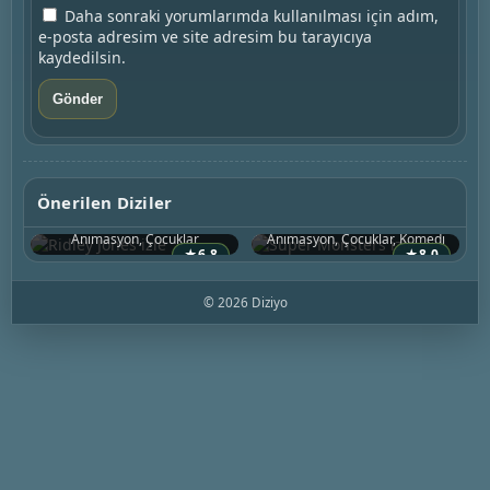
Daha sonraki yorumlarımda kullanılması için adım,
e-posta adresim ve site adresim bu tarayıcıya
kaydedilsin.
Ridley Jones
Super Monsters
Önerilen Diziler
2021 • ABD
2017 • Kanada
Animasyon, Çocuklar
Animasyon, Çocuklar, Komedi
★
6.8
★
8.0
© 2026 Diziyo