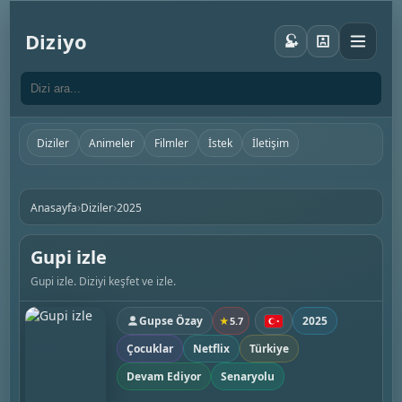
Diziyo
Diziler
Animeler
Filmler
İstek
İletişim
›
›
Anasayfa
Diziler
2025
Gupi izle
Gupi izle. Diziyi keşfet ve izle.
Gupse Özay
2025
★
5.7
Çocuklar
Netflix
Türkiye
Devam Ediyor
Senaryolu