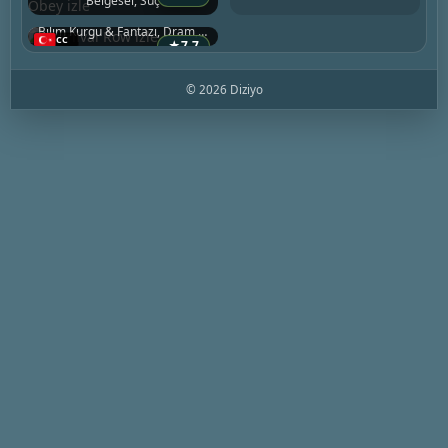
Belgesel, Suç
2019 • ABD
Bilim Kurgu & Fantazi, Dram, Suç
★
7.7
© 2026 Diziyo