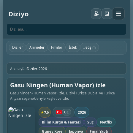
Diziyo
Diziler
Animeler
Filmler
İstek
İletişim
›
›
Anasayfa
Diziler
2026
Gasu Ningen (Human Vapor) izle
Gasu Ningen (Human Vapor) izle. Diziyi Türkçe Dublaj ve Türkçe
Altyazı seçenekleriyle keşfet ve izle.
CC
2026
★
7.0
Bilim Kurgu & Fantazi
Suç
Netflix
Güney Kore
Japonya
Final Yaptı