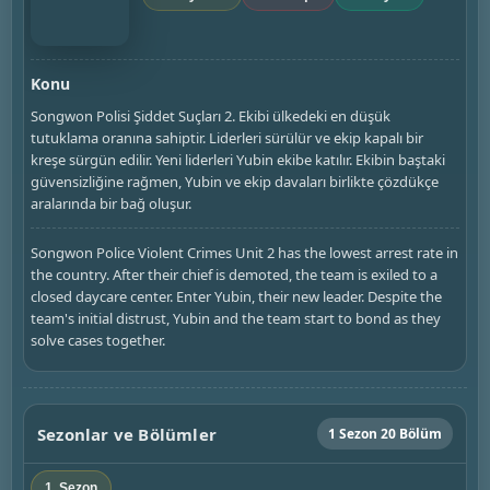
Konu
Songwon Polisi Şiddet Suçları 2. Ekibi ülkedeki en düşük
tutuklama oranına sahiptir. Liderleri sürülür ve ekip kapalı bir
kreşe sürgün edilir. Yeni liderleri Yubin ekibe katılır. Ekibin baştaki
güvensizliğine rağmen, Yubin ve ekip davaları birlikte çözdükçe
aralarında bir bağ oluşur.
Songwon Police Violent Crimes Unit 2 has the lowest arrest rate in
the country. After their chief is demoted, the team is exiled to a
closed daycare center. Enter Yubin, their new leader. Despite the
team's initial distrust, Yubin and the team start to bond as they
solve cases together.
Sezonlar ve Bölümler
1 Sezon 20 Bölüm
1. Sezon