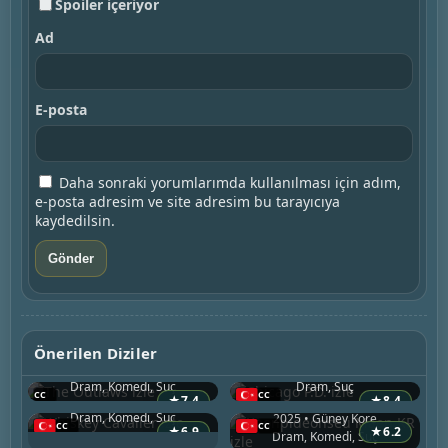
Spoiler içeriyor
Ad
E-posta
Daha sonraki yorumlarımda kullanılması için adım,
e-posta adresim ve site adresim bu tarayıcıya
kaydedilsin.
The Outlaws
Chicago P.D.
Önerilen Diziler
2021 • Birleşik Krallık
2014 • ABD
Whiskey Cavalier
Dram, Komedi, Suç
Dram, Suç
2019 • ABD
Keonpideonseu Maen KR
★
7.4
★
8.4
Dram, Komedi, Suç
2025 • Güney Kore
The Oath
Sarinja-ng-Nangam
★
6.9
★
6.2
Dram, Komedi, Suç