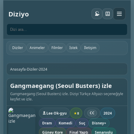
Diziyo
Diziler
Animeler
Filmler
İstek
İletişim
›
›
Anasayfa
Diziler
2024
Gangmaegang (Seoul Busters) izle
Gangmaegang (Seoul Busters) izle. Diziyi Türkçe Altyazı seçeneğiyle
keşfet ve izle.
CC
Lee Ok-gyu
2024
★
8
Dram
Komedi
Suç
Disney+
Güney Kore
Final Yaptı
Senaryolu