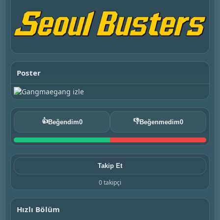
Poster
👍
👎
Beğendim
0
Beğenmedim
0
Takip Et
0 takipçi
Hızlı Bölüm