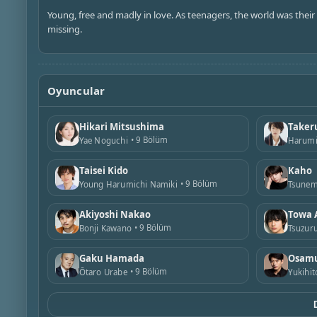
Young, free and madly in love. As teenagers, the world was their 
missing.
Oyuncular
Hikari Mitsushima
Taker
9 Bölüm
Yae Noguchi
Harumi
Taisei Kido
Kaho
9 Bölüm
Young Harumichi Namiki
Tsunem
Akiyoshi Nakao
Towa 
9 Bölüm
Bonji Kawano
Tsuzur
Gaku Hamada
Osamu
9 Bölüm
Ōtaro Urabe
Yukihit