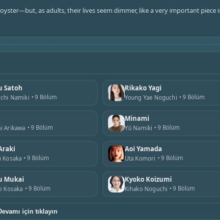
oyster—but, as adults, their lives seem dimmer, like a very important piece i
u Satoh
Rikako Yagi
9 Bölüm
9 Bölüm
chi Namiki
Young Yae Noguchi
Minami
9 Bölüm
9 Bölüm
i Arikawa
Yū Namiki
Araki
Aoi Yamada
9 Bölüm
9 Bölüm
u Kosaka
Uta Komori
 Mukai
Kyoko Koizumi
9 Bölüm
9 Bölüm
o Kosaka
Kihako Noguchi
Devamı için tıklayın