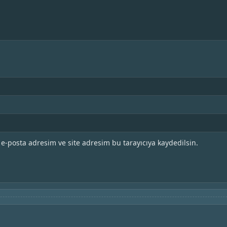
e-posta adresim ve site adresim bu tarayıcıya kaydedilsin.
High Fidelity
2020 • ABD