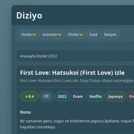
Diziyo
Diziler
Animeler
Filmler
İstek
İletişim
›
›
Anasayfa
Diziler
2022
First Love: Hatsukoi (First Love) izle
First Love: Hatsukoi (First Love) izle. Diziyi Türkçe Altyazı seçeneğiyle 
CC
★
8.4
2022
Dram
Netflix
Japonya
Fi
Konu
Bir zamanlar genç, özgür ve birbirlerine çılgınca âşıklardı. Hayat f
hayatları sönükleşti.