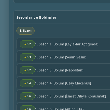
Sezonlar ve Bölümler
1. Sezon
1. Sezon 1. Bölüm
(Leylaklar Açtığında)
★
8.2
1. Sezon 2. Bölüm
(Senin Sesin)
★
8.3
1. Sezon 3. Bölüm
(Napolitan)
★
8.2
1. Sezon 4. Bölüm
(Uzay Macerası)
★
8.4
1. Sezon 5. Bölüm
(İşaret Diliyle Konuşmak)
★
8.6
1. Sezon 6. Bölüm
(Altıncı His)
★
8.6