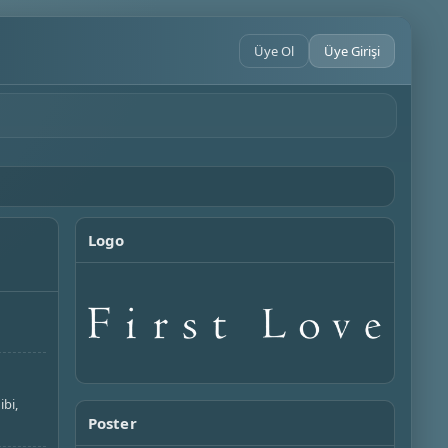
Üye Ol
Üye Girişi
Logo
ibi,
Poster