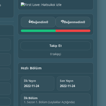
s
👍
👎
Beğendim
0
Beğenmedim
0
Takip Et
0 takipçi
Hızlı Bölüm
İlk Yayın
Son Yayın
2022-11-24
2022-11-24
İlk Bölüm
1. Sezon 1. Bölüm (Leylaklar Açtığında)