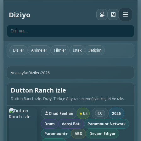
Diziyo
Diziler
Animeler
Filmler
İstek
İletişim
›
›
Anasayfa
Diziler
2026
Dutton Ranch izle
Dutton Ranch izle. Diziyi Türkçe Altyazı seçeneğiyle keşfet ve izle.
CC
Chad Feehan
2026
★
8.4
Dram
Vahşi Batı
Paramount Network
Paramount+
ABD
Devam Ediyor