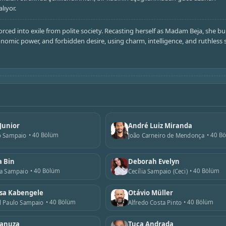
lıyor.
orced into exile from polite society. Recasting herself as Madam Beja, she bu
conomic power, and forbidden desire, using charm, intelligence, and ruthless 
Junior
André Luiz Miranda
40 Bölüm
40 B
o Sampaio
João Carneiro de Mendonça
a Bin
Deborah Evelyn
40 Bölüm
40 Bölüm
ca Sampaio
Cecília Sampaio (Ceci)
sa Kabengele
Otávio Müller
40 Bölüm
40 Bölüm
l Paulo Sampaio
Alfredo Costa Pinto
Januza
Tuca Andrada