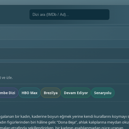
ve izle.
mbe Dizi
HBO Max
Brezilya
Devam Ediyor
Senaryolu
amgalanan bir kadın, kaderine boyun eğmek yerine kendi kurallarını koymayı 
adın figürlerinden biri hâline gelir. “Dona Beja”, ahlak kalıplarına meydan ok
emaları etrafında şekillendirirken, bir kadının aşağılanmadan güce uzanan