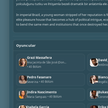
yolculuğunu tutku ve ihtişamla bezeli dramatik bir anlatımla ele a
In imperial Brazil, a young woman stripped of her reputation is f
elite pleasure house that becomes a hub of political intrigue, e
to bend the same men and institutions that once destroyed her.
Oyuncular
Grazi Massafera
David 
Ana Jacinta de São José (Dona Beja)
Antôni
40 Bölüm
Pedro Fasanaro
Bianc
40 Bölüm
Severina
Angéli
Indira Nascimento
Bukas
40 Bölüm
Maria Sampaio
Corone
Isabela Garcia
Erika 