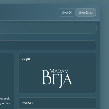
Üye Ol
Üye Girişi
Logo
seçerek
Poster
uyan bu