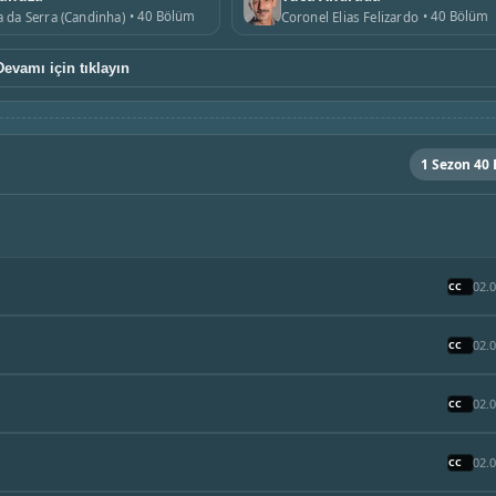
40 Bölüm
40 Bölüm
 da Serra (Candinha)
Coronel Elias Felizardo
Devamı için tıklayın
1 Sezon 40
02.
02.
02.
02.