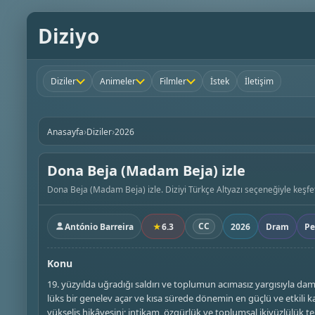
Diziyo
Diziler
Animeler
Filmler
İstek
İletişim
›
›
Anasayfa
Diziler
2026
Dona Beja (Madam Beja) izle
Dona Beja (Madam Beja) izle. Diziyi Türkçe Altyazı seçeneğiyle keşfet 
CC
António Barreira
★
6.3
2026
Dram
Pe
Konu
19. yüzyılda uğradığı saldırı ve toplumun acımasız yargısıyla d
lüks bir genelev açar ve kısa sürede dönemin en güçlü ve etkili k
yükseliş hikâyesini; intikam, özgürlük ve toplumsal ikiyüzlülük t