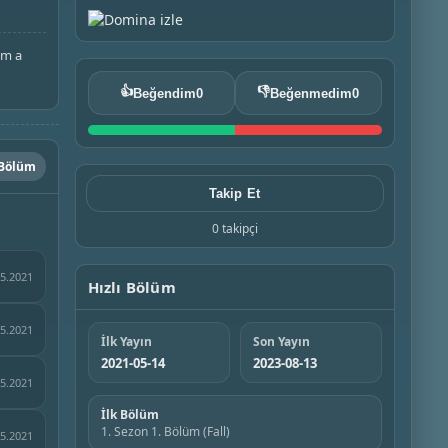
om a
👍
👎
Beğendim
0
Beğenmedim
0
 Bölüm
Takip Et
0 takipçi
05.2021
Hızlı Bölüm
05.2021
İlk Yayın
Son Yayın
2021-05-14
2023-08-13
05.2021
İlk Bölüm
1. Sezon 1. Bölüm (Fall)
05.2021