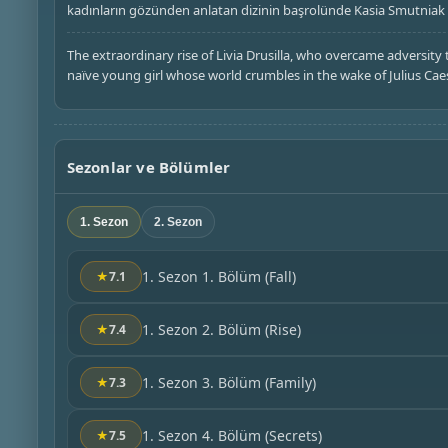
kadınların gözünden anlatan dizinin başrolünde Kasia Smutniak
The extraordinary rise of Livia Drusilla, who overcame adversit
naïve young girl whose world crumbles in the wake of Julius Cae
Sezonlar ve Bölümler
1. Sezon
2. Sezon
1. Sezon 1. Bölüm
(Fall)
★
7.1
1. Sezon 2. Bölüm
(Rise)
★
7.4
1. Sezon 3. Bölüm
(Family)
★
7.3
1. Sezon 4. Bölüm
(Secrets)
★
7.5