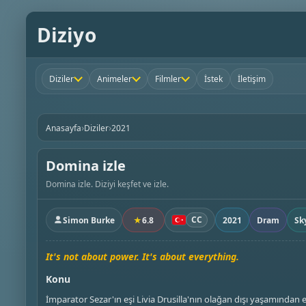
Diziyo
Diziler
Animeler
Filmler
İstek
İletişim
›
›
Anasayfa
Diziler
2021
Domina izle
Domina izle. Diziyi keşfet ve izle.
CC
Simon Burke
★
6.8
2021
Dram
Sk
It's not about power. It's about everything.
Konu
İmparator Sezar'ın eşi Livia Drusilla'nın olağan dışı yaşamından