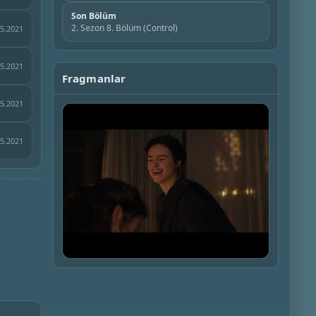
Son Bölüm
2. Sezon 8. Bölüm (Control)
05.2021
05.2021
Fragmanlar
05.2021
05.2021
▶