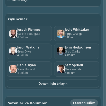
Oyuncular
Joseph Fiennes
Jodie Whittaker
Gareth Southgate
Pippa Grange
4 Bölüm
4 Bölüm
Jason Watkins
John Hodgkinson
Greg Dyke
Greg Clarke
4 Bölüm
4 Bölüm
Daniel Ryan
Sam Spruell
Steve Holland
Mike Webster
4 Bölüm
4 Bölüm
Devamı için tıklayın
Sezonlar ve Bölümler
1 Sezon 4 Bölüm