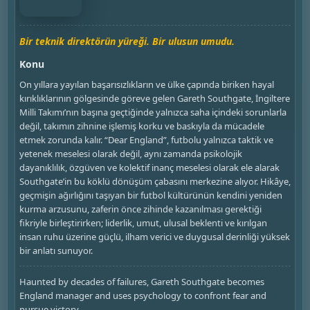
Bir teknik direktörün yüreği. Bir ulusun umudu.
Konu
On yıllara yayılan başarısızlıkların ve ülke çapında biriken hayal
kırıklıklarının gölgesinde göreve gelen Gareth Southgate, İngiltere
Milli Takımı’nın başına geçtiğinde yalnızca saha içindeki sorunlarla
değil, takımın zihnine işlemiş korku ve baskıyla da mücadele
etmek zorunda kalır. “Dear England”, futbolu yalnızca taktik ve
yetenek meselesi olarak değil, aynı zamanda psikolojik
dayanıklılık, özgüven ve kolektif inanç meselesi olarak ele alarak
Southgate’in bu köklü dönüşüm çabasını merkezine alıyor. Hikâye,
geçmişin ağırlığını taşıyan bir futbol kültürünün kendini yeniden
kurma arzusunu, zaferin önce zihinde kazanılması gerektiği
fikriyle birleştirirken; liderlik, umut, ulusal beklenti ve kırılgan
insan ruhu üzerine güçlü, ilham verici ve duygusal derinliği yüksek
bir anlatı sunuyor.
Haunted by decades of failures, Gareth Southgate becomes
England manager and uses psychology to confront fear and
pursue victory.