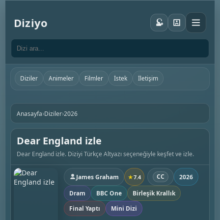
Diziyo
Diziler
Animeler
Filmler
İstek
İletişim
›
›
Anasayfa
Diziler
2026
Dear England izle
Dear England izle. Diziyi Türkçe Altyazı seçeneğiyle keşfet ve izle.
CC
James Graham
2026
★
7.4
Dram
BBC One
Birleşik Krallık
Final Yaptı
Mini Dizi