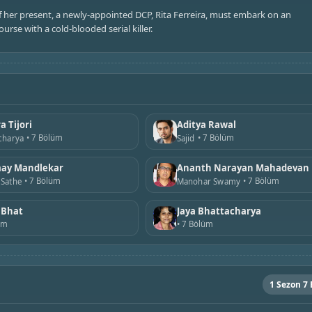
 her present, a newly-appointed DCP, Rita Ferreira, must embark on an
urse with a cold-blooded serial killer.
 Tijori
Aditya Rawal
7 Bölüm
7 Bölüm
charya
Sajid
ay Mandlekar
Ananth Narayan Mahadevan
7 Bölüm
7 Bölüm
 Sathe
Manohar Swamy
 Bhat
Jaya Bhattacharya
üm
7 Bölüm
1 Sezon 7