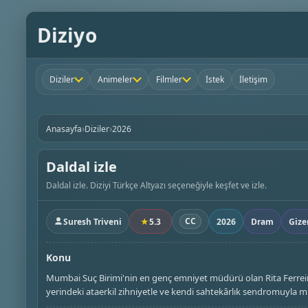
Diziyo
Diziler
Animeler
Filmler
İstek
İletişim
›
›
Anasayfa
Diziler
2026
Daldal izle
Daldal izle. Diziyi Türkçe Altyazı seçeneğiyle keşfet ve izle.
CC
Suresh Triveni
★
5.3
2026
Dram
Giz
Konu
Mumbai Suç Birimi'nin en genç emniyet müdürü olan Rita Ferreira,
yerindeki ataerkil zihniyetle ve kendi sahtekârlık sendromuyla 