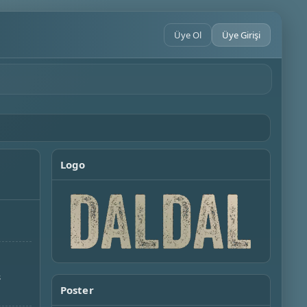
Üye Ol
Üye Girişi
Logo
ş
Poster