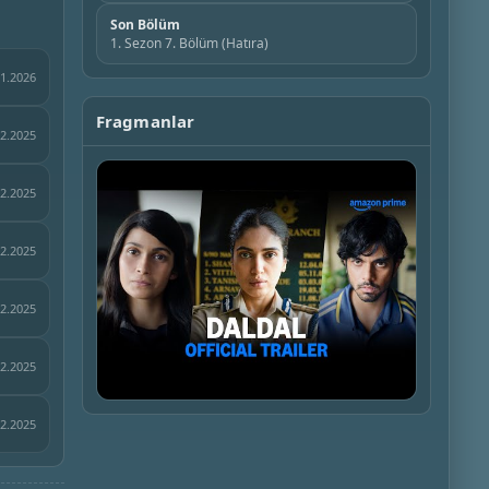
Son Bölüm
1. Sezon 7. Bölüm (Hatıra)
01.2026
Fragmanlar
12.2025
12.2025
12.2025
12.2025
12.2025
▶
12.2025