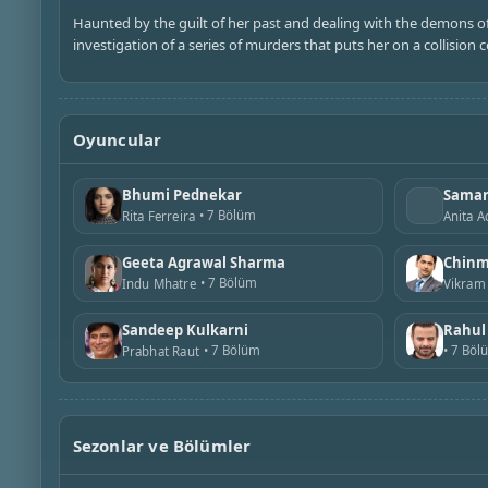
Haunted by the guilt of her past and dealing with the demons of
investigation of a series of murders that puts her on a collision co
Oyuncular
Bhumi Pednekar
Samara
7 Bölüm
Rita Ferreira
Anita A
Geeta Agrawal Sharma
Chinm
7 Bölüm
Indu Mhatre
Vikram
Sandeep Kulkarni
Rahul
7 Bölüm
7 Böl
Prabhat Raut
Sezonlar ve Bölümler