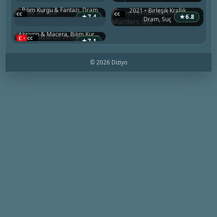
2006 • ABD
The Pembrokeshire Murders
Bilim Kurgu & Fantazi, Dram
2021 • Birleşik Krallık
The Lazarus Project
★
7.4
★
6.8
Dram, Suç
2022 • Birleşik Krallık
Aksiyon & Macera, Bilim Kurgu & Fantazi, Dram
★
7.1
© 2026 Diziyo