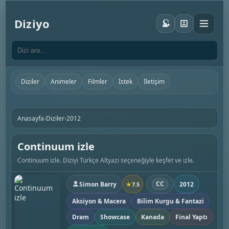
Diziyo
Diziler
Animeler
Filmler
İstek
İletişim
›
›
Anasayfa
Diziler
2012
Continuum izle
Continuum izle. Diziyi Türkçe Altyazı seçeneğiyle keşfet ve izle.
CC
Simon Barry
2012
★
7.5
Aksiyon & Macera
Bilim Kurgu & Fantazi
Dram
Showcase
Kanada
Final Yaptı