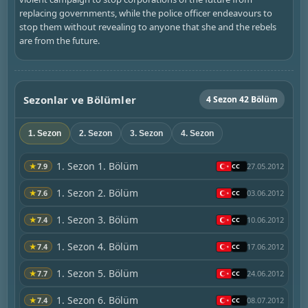
replacing governments, while the police officer endeavours to
stop them without revealing to anyone that she and the rebels
are from the future.
Sezonlar ve Bölümler
4 Sezon 42 Bölüm
1. Sezon
2. Sezon
3. Sezon
4. Sezon
1. Sezon 1. Bölüm
★
7.9
27.05.2012
1. Sezon 2. Bölüm
★
7.6
03.06.2012
1. Sezon 3. Bölüm
★
7.4
10.06.2012
1. Sezon 4. Bölüm
★
7.4
17.06.2012
1. Sezon 5. Bölüm
★
7.7
24.06.2012
1. Sezon 6. Bölüm
★
7.4
08.07.2012