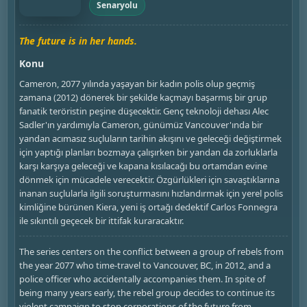
Senaryolu
The future is in her hands.
Konu
Cameron, 2077 yılında yaşayan bir kadın polis olup geçmiş
zamana (2012) dönerek bir şekilde kaçmayı başarmış bir grup
fanatik teröristin peşine düşecektir. Genç teknoloji dehası Alec
Sadler'ın yardımıyla Cameron, günümüz Vancouver'ında bir
yandan acımasız suçluların tarihin akışını ve geleceği değiştirmek
için yaptığı planları bozmaya çalışırken bir yandan da zorluklarla
karşı karşıya geleceği ve kapana kısılacağı bu ortamdan evine
dönmek için mücadele verecektir. Özgürlükleri için savaştıklarına
inanan suçlularla ilgili soruşturmasını hızlandırmak için yerel polis
kimliğine bürünen Kiera, yeni iş ortağı dedektif Carlos Fonnegra
ile sıkıntılı geçecek bir ittifak kuraracaktır.
The series centers on the conflict between a group of rebels from
the year 2077 who time-travel to Vancouver, BC, in 2012, and a
police officer who accidentally accompanies them. In spite of
being many years early, the rebel group decides to continue its
violent campaign to stop corporations of the future from