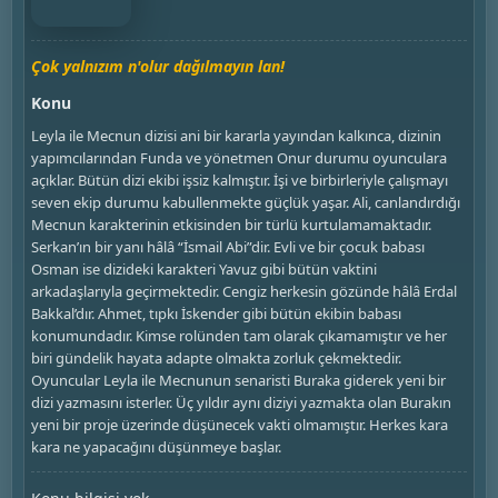
Çok yalnızım n'olur dağılmayın lan!
Konu
Leyla ile Mecnun dizisi ani bir kararla yayından kalkınca, dizinin
yapımcılarından Funda ve yönetmen Onur durumu oyunculara
açıklar. Bütün dizi ekibi işsiz kalmıştır. İşi ve birbirleriyle çalışmayı
seven ekip durumu kabullenmekte güçlük yaşar. Ali, canlandırdığı
Mecnun karakterinin etkisinden bir türlü kurtulamamaktadır.
Serkan’ın bir yanı hâlâ “İsmail Abi”dir. Evli ve bir çocuk babası
Osman ise dizideki karakteri Yavuz gibi bütün vaktini
arkadaşlarıyla geçirmektedir. Cengiz herkesin gözünde hâlâ Erdal
Bakkal’dır. Ahmet, tıpkı İskender gibi bütün ekibin babası
konumundadır. Kimse rolünden tam olarak çıkamamıştır ve her
biri gündelik hayata adapte olmakta zorluk çekmektedir.
Oyuncular Leyla ile Mecnunun senaristi Buraka giderek yeni bir
dizi yazmasını isterler. Üç yıldır aynı diziyi yazmakta olan Burakın
yeni bir proje üzerinde düşünecek vakti olmamıştır. Herkes kara
kara ne yapacağını düşünmeye başlar.