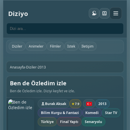
Diziyo
Diziler
Animeler
Filmler
İstek
İletişim
›
›
Anasayfa
Diziler
2013
Ben de Özledim izle
Ben de Özledim izle. Diziyi keşfet ve izle.
Burak Aksak
2013
★
7.9
Bilim Kurgu & Fantazi
Komedi
Star TV
Türkiye
Final Yaptı
Senaryolu