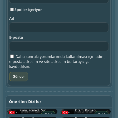
Spoiler içeriyor
Ad
E-posta
Daha sonraki yorumlarımda kullanılması için adım,
e-posta adresim ve site adresim bu tarayıcıya
kaydedilsin.
Why Women Kill
Based on a True Story
Önerilen Diziler
2019 • ABD
2023 • ABD
Divorce
You’re the Worst
Dram, Komedi, Suç
Dram, Komedi
2016 • ABD
2014 • ABD
★
8.3
★
7.1
Miracle Workers
Togetherness