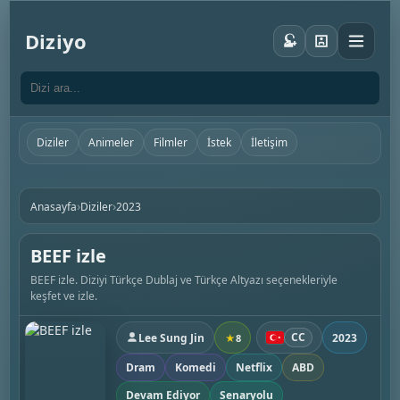
Diziyo
Diziler
Animeler
Filmler
İstek
İletişim
›
›
Anasayfa
Diziler
2023
BEEF izle
BEEF izle. Diziyi Türkçe Dublaj ve Türkçe Altyazı seçenekleriyle
keşfet ve izle.
CC
Lee Sung Jin
2023
★
8
Dram
Komedi
Netflix
ABD
Devam Ediyor
Senaryolu