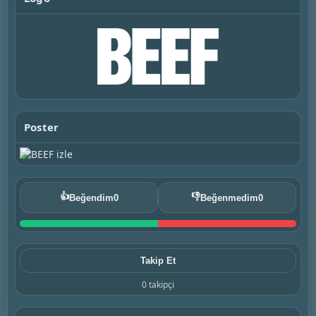
Poster
👍
👎
Beğendim
0
Beğenmedim
0
Takip Et
0 takipçi