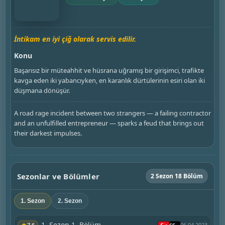
İntikam en iyi çiğ olarak servis edilir.
Konu
Başarısız bir müteahhit ve hüsrana uğramış bir girişimci, trafikte
kavga eden iki yabancıyken, en karanlık dürtülerinin esiri olan iki
düşmana dönüşür.
A road rage incident between two strangers — a failing contractor
and an unfulfilled entrepreneur — sparks a feud that brings out
their darkest impulses.
Sezonlar ve Bölümler
2 Sezon 18 Bölüm
1. Sezon
2. Sezon
1. Sezon 1. Bölüm
★
7.6
06.04.2023