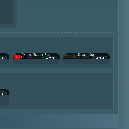
Cross
Goliath
2024 • ABD
2016 • ABD
Dram, Gizem, Suç
Dram, Suç
6.9
★
7.2
★
7.6
b
ç
8.3