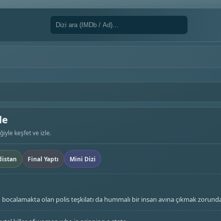
le
iyle keşfet ve izle.
distan
Final Yaptı
Mini Dizi
n bocalamakta olan polis teşkilatı da hummalı bir insan avına çıkmak zorunda 