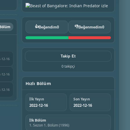
 Bölüm
👍
👎
Beğendim
0
Beğenmedim
0
Takip Et
-12-16
0 takipçi
-12-16
Hızlı Bölüm
-12-16
İlk Yayın
Son Yayın
2022-12-16
2022-12-16
İlk Bölüm
1. Sezon 1. Bölüm (1996)