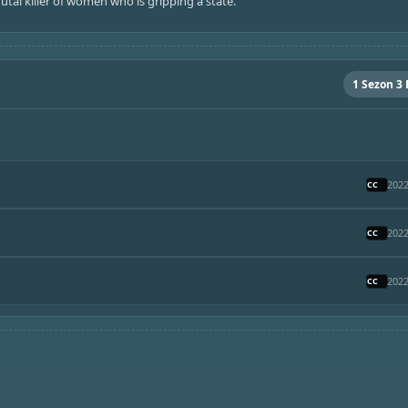
rutal killer of women who is gripping a state.
1 Sezon 3
2022
2022
2022