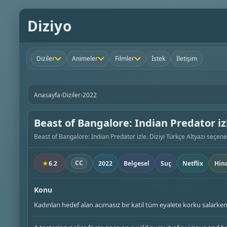
Diziyo
Diziler
Animeler
Filmler
İstek
İletişim
›
›
Anasayfa
Diziler
2022
Beast of Bangalore: Indian Predator iz
Beast of Bangalore: Indian Predator izle. Diziyi Türkçe Altyazı seçeneğ
CC
★
6.2
2022
Belgesel
Suç
Netflix
Hin
Konu
Kadınları hedef alan acımasız bir katil tüm eyalete korku salarke