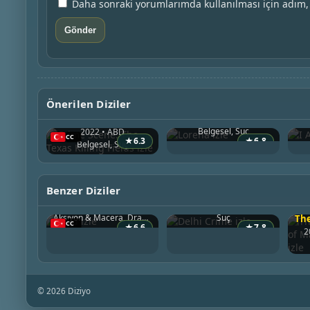
Daha sonraki yorumlarımda kullanılması için adım, 
Önerilen Diziler
Lorena
Crime Scene: The Texas Killing Fields
2019 • ABD
2
Belgesel, Suç
2022 • ABD
★
6.3
★
6.8
Belgesel, Suç
Benzer Diziler
Caïd
Delhi Crime
2021 • Fransa
2019 • Hindistan
Aksiyon & Macera, Dram, Suç
Suç
★
6.6
★
7.8
2
© 2026 Diziyo