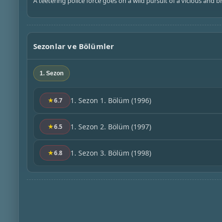
A teetering police force goes on a wild pursuit of a vicious and b
Sezonlar ve Bölümler
1. Sezon
1. Sezon 1. Bölüm
(1996)
★
6.7
1. Sezon 2. Bölüm
(1997)
★
6.5
1. Sezon 3. Bölüm
(1998)
★
6.8