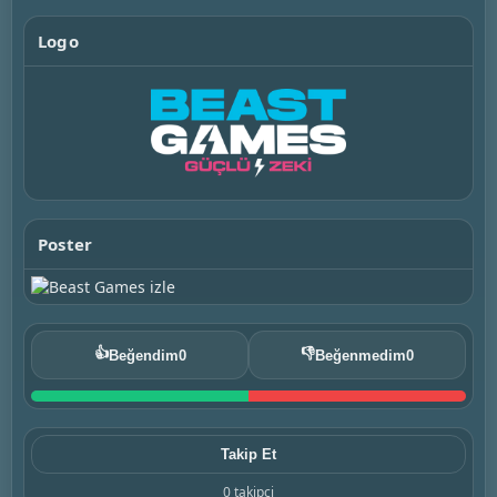
Logo
Poster
👍
👎
Beğendim
0
Beğenmedim
0
Takip Et
0 takipçi