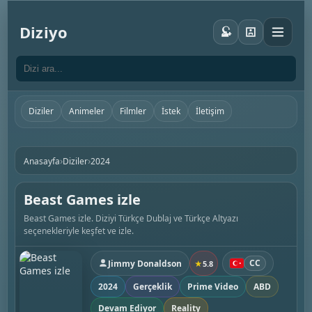
Diziyo
Diziler
Animeler
Filmler
İstek
İletişim
›
›
Anasayfa
Diziler
2024
Beast Games izle
Beast Games izle. Diziyi Türkçe Dublaj ve Türkçe Altyazı
seçenekleriyle keşfet ve izle.
CC
Jimmy Donaldson
★
5.8
2024
Gerçeklik
Prime Video
ABD
Devam Ediyor
Reality