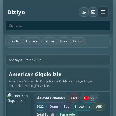
Diziyo
Diziler
Animeler
Filmler
İstek
İletişim
›
›
Anasayfa
Diziler
2022
American Gigolo izle
American Gigolo izle. Diziyi Türkçe Dublaj ve Türkçe Altyazı
seçenekleriyle keşfet ve izle.
CC
David Hollander
★
6.9
2022
Dram
Suç
Showtime
ABD
İptal Edildi
Senaryolu