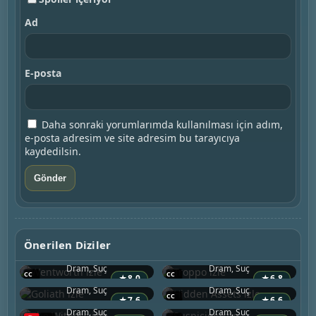
Ad
E-posta
Daha sonraki yorumlarımda kullanılması için adım,
e-posta adresim ve site adresim bu tarayıcıya
kaydedilsin.
Wentworth
Troppo
Önerilen Diziler
2013 • Avustralya
2022 • Avustralya
Goliath
Hidden Assets
Dram, Suç
Dram, Suç
2016 • ABD
2021 • İrlanda
★
8.0
★
6.8
The Witness
Suspicion
Dram, Suç
Dram, Suç
2026 • Birleşik Krallık
2022 • Birleşik Krallık
★
7.6
★
6.6
Ballard
Dram, Suç
Dram, Suç