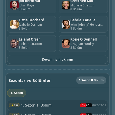
Jon Bernthal
Gretchen Mol
Julian Kaye
Michelle Stratton
8 Bölüm
8 Bölüm
Lizzie Brocheré
Gabriel LaBelle
Isabelle Desnain
John 'Johnny' Henderson / Colin Stratton
8 Bölüm
8 Bölüm
Leland Orser
Rosie O'Donnell
Richard Stratton
Det. Joan Sunday
8 Bölüm
8 Bölüm
Devamı için tıklayın
Sezonlar ve Bölümler
1 Sezon 8 Bölüm
1. Sezon
1. Sezon 1. Bölüm
★
7.6
2022-09-11