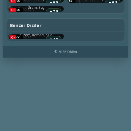
2025 • ABD
★
6.5
★
6.8
Dram, Suç
★
7.5
Chucky
Benzer Diziler
2021 • ABD
Gizem, Komedi, Suç
★
7.8
© 2026 Diziyo