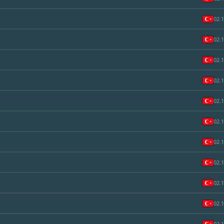
02.
02.
02.
02.
02.
02.
02.
02.
02.
02.
02.