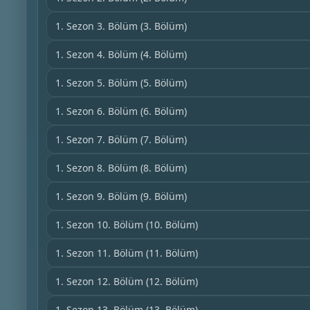
1. Sezon 3. Bölüm
(3. Bölüm)
1. Sezon 4. Bölüm
(4. Bölüm)
1. Sezon 5. Bölüm
(5. Bölüm)
1. Sezon 6. Bölüm
(6. Bölüm)
1. Sezon 7. Bölüm
(7. Bölüm)
1. Sezon 8. Bölüm
(8. Bölüm)
1. Sezon 9. Bölüm
(9. Bölüm)
1. Sezon 10. Bölüm
(10. Bölüm)
1. Sezon 11. Bölüm
(11. Bölüm)
1. Sezon 12. Bölüm
(12. Bölüm)
1. Sezon 13. Bölüm
(13. Bölüm)