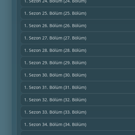
1. Sezon 24. Bölüm
(24. Bölüm)
1. Sezon 25. Bölüm
(25. Bölüm)
1. Sezon 26. Bölüm
(26. Bölüm)
1. Sezon 27. Bölüm
(27. Bölüm)
1. Sezon 28. Bölüm
(28. Bölüm)
1. Sezon 29. Bölüm
(29. Bölüm)
1. Sezon 30. Bölüm
(30. Bölüm)
1. Sezon 31. Bölüm
(31. Bölüm)
1. Sezon 32. Bölüm
(32. Bölüm)
1. Sezon 33. Bölüm
(33. Bölüm)
1. Sezon 34. Bölüm
(34. Bölüm)