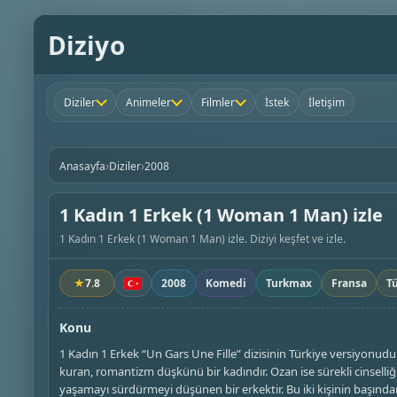
Diziyo
Diziler
Animeler
Filmler
İstek
İletişim
›
›
Anasayfa
Diziler
2008
1 Kadın 1 Erkek (1 Woman 1 Man) izle
1 Kadın 1 Erkek (1 Woman 1 Man) izle. Diziyi keşfet ve izle.
★
7.8
2008
Komedi
Turkmax
Fransa
T
Konu
1 Kadın 1 Erkek “Un Gars Une Fille” dizisinin Türkiye versiyonudur.
kuran, romantizm düşkünü bir kadındır. Ozan ise sürekli cinsell
yaşamayı sürdürmeyi düşünen bir erkektir. Bu iki kişinin başınd