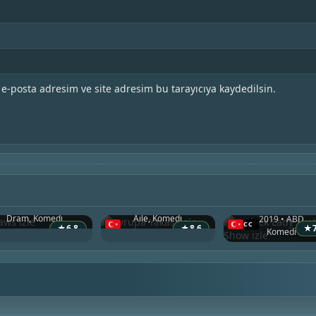
e-posta adresim ve site adresim bu tarayıcıya kaydedilsin.
Claws
Avrupa Yakası
2017 • ABD
2004 • Türkiye
Dram, Komedi
Aile, Komedi
2019 • ABD
★
6.8
★
8.6
★
Komedi