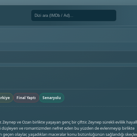
ürkiye
Final Yaptı
Senaryolu
 Zeynep ve Ozan birlikte yaşayan genç bir çifttir. Zeynep sürekli evlilik hayall
iği düşleyen ve romantizmden nefret eden bu yüzden de evlenmeyip birlikte
an geçen olaylar, yaşadıkları maceralar konu bütünlüğünün sağlandığı skeçler