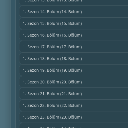
1. Sezon 14. Bölüm
(14. Bölüm)
1. Sezon 15. Bölüm
(15. Bölüm)
1. Sezon 16. Bölüm
(16. Bölüm)
1. Sezon 17. Bölüm
(17. Bölüm)
1. Sezon 18. Bölüm
(18. Bölüm)
1. Sezon 19. Bölüm
(19. Bölüm)
1. Sezon 20. Bölüm
(20. Bölüm)
1. Sezon 21. Bölüm
(21. Bölüm)
1. Sezon 22. Bölüm
(22. Bölüm)
1. Sezon 23. Bölüm
(23. Bölüm)