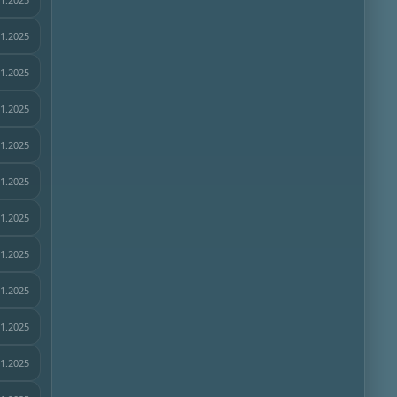
11.2025
11.2025
11.2025
11.2025
11.2025
11.2025
11.2025
11.2025
11.2025
11.2025